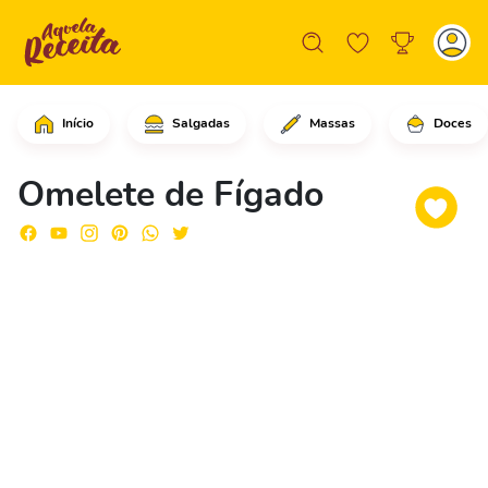
Início
Salgadas
Massas
Doces
Em uma frigideira grande, em fogo méd
Omelete de Fígado