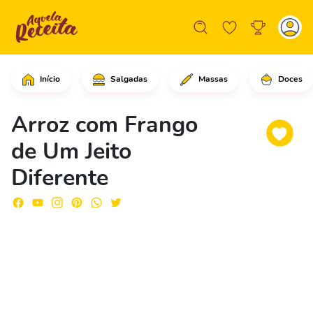
Início
Salgadas
Massas
Doces
Comece cortando a cebola média em cub
Arroz com Frango
de Um Jeito
Diferente