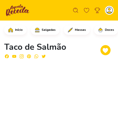
Início
Salgadas
Massas
Doces
Comece adicionando a tequila nos filé
Taco de Salmão