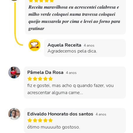
𝑹𝒆𝒄𝒆𝒊𝒕𝒂 𝒎𝒂𝒓𝒂𝒗𝒊𝒍𝒉𝒐𝒔𝒂 𝒆𝒖 𝒂𝒄𝒓𝒆𝒔𝒄𝒆𝒏𝒕𝒆𝒊 𝒄𝒂𝒍𝒂𝒃𝒓𝒆𝒔𝒂 𝒆
𝒎𝒊𝒍𝒉𝒐 𝒗𝒆𝒓𝒅𝒆 𝒄𝒐𝒍𝒐𝒒𝒖𝒆𝒊 𝒏𝒖𝒎𝒂 𝒕𝒓𝒂𝒗𝒆𝒔𝒔𝒂 𝒄𝒐𝒍𝒐𝒒𝒖𝒆𝒊
𝒒𝒖𝒆𝒊𝒋𝒐 𝒎𝒖𝒔𝒔𝒂𝒓𝒆𝒍𝒂 𝒑𝒐𝒓 𝒄𝒊𝒎𝒂 𝒆 𝒍𝒆𝒗𝒆𝒊 𝒂𝒐 𝒇𝒐𝒓𝒏𝒐 𝒑𝒂𝒓𝒂
𝒈𝒓𝒂𝒕𝒊𝒏𝒂𝒓
Aquela Receita
4 anos
Agradecemos pela dica.
Pâmela Da Rosa
4 anos
fiz e gostei, mas acho q quando fazer, vou
acrescentar alguma carne...
Edivaldo Honorato dos santos
4 anos
ótimo muuuuito gostoso.