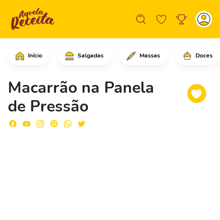
Início
Salgadas
Massas
Doces
Em uma panela de pressão, coloque o m
Macarrão na Panela
de Pressão