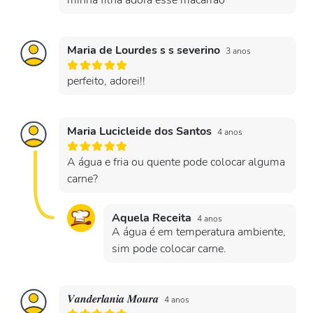
minha filha adora esse macarrão
Maria de Lourdes s s severino
3 anos
perfeito, adorei!!
Maria Lucicleide dos Santos
4 anos
A água e fria ou quente pode colocar alguma
carne?
Aquela Receita
4 anos
A água é em temperatura ambiente,
sim pode colocar carne.
𝑽𝒂𝒏𝒅𝒆𝒓𝒍𝒂𝒏𝒊𝒂 𝑴𝒐𝒖𝒓𝒂
4 anos