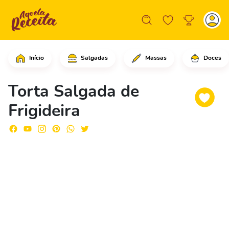
Início
Salgadas
Massas
Doces
Em uma frigideira, comece colocando a
Torta Salgada de
Frigideira