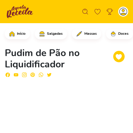
Início
Salgadas
Massas
Doces
No liquidificador, adicione os pães,
Pudim de Pão no
Liquidificador