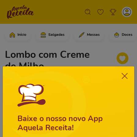
Início
Salgadas
Massas
Doces
Em uma tigela, coloque os filés de lo
Lombo com Creme
de Milho
Baixe o nosso novo App
Aquela Receita!