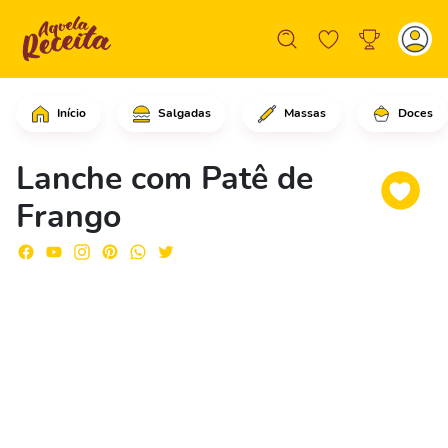
Início
Salgadas
Massas
Doces
Comece adicionando o chocolate derret
Lanche com Patê de
Frango