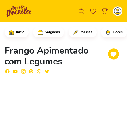
Início
Salgadas
Massas
Doces
Comece colocando o saquinho na tigel
Frango Apimentado
com Legumes