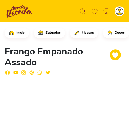
Início
Salgadas
Massas
Doces
Comece cortando os peitos de frango 
Frango Empanado
Assado