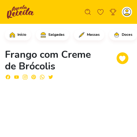
Início
Salgadas
Massas
Doces
Corte os peitos de frango em cubos.Em
Frango com Creme
de Brócolis