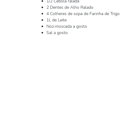
1/2 Cebola ralada
2 Dentes de Alho Ralado
4 Colheres de sopa de Farinha de Trigo
1L de Leite
Noz-moscada a gosto
Sal a gosto