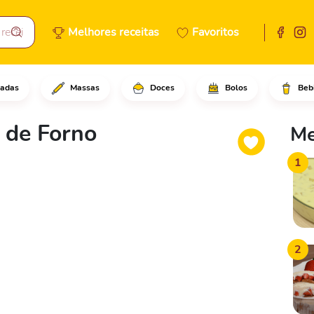
Melhores receitas
Favoritos
adas
Massas
Doces
Bolos
Beb
rango, refogue a cebola, acre
 de Forno
Me
1
2