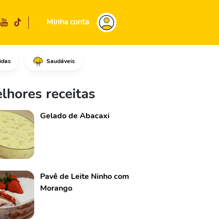
Minha conta
idas
Saudáveis
scente o alho e refogue també
lhores receitas
Gelado de Abacaxi
Pavê de Leite Ninho com
Morango