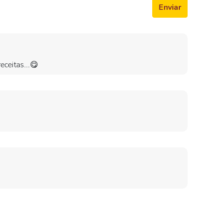
Enviar
eceitas...😋