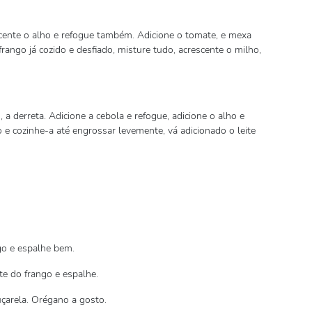
scente o alho e refogue também. Adicione o tomate, e mexa
ango já cozido e desfiado, misture tudo, acrescente o milho,
 derreta. Adicione a cebola e refogue, adicione o alho e
o e cozinhe-a até engrossar levemente, vá adicionado o leite
go e espalhe bem.
te do frango e espalhe.
çarela. Orégano a gosto.