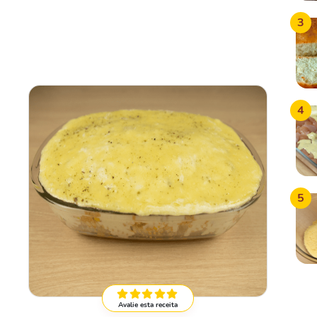
3
4
5
Avalie esta receita