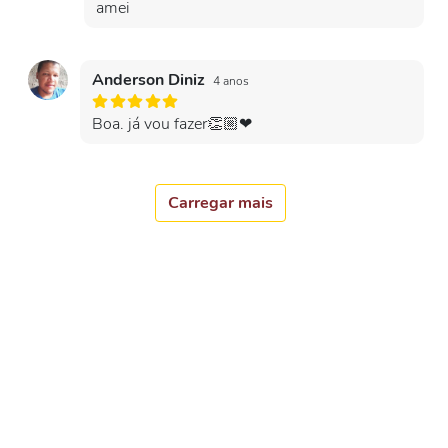
amei
Anderson Diniz
4 anos
Boa. já vou fazer👏🏼❤
Carregar mais