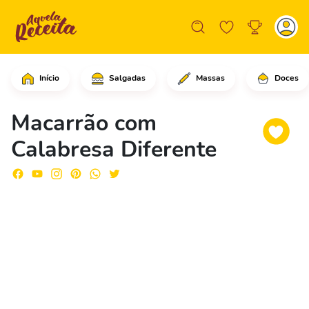
Início
Salgadas
Massas
Doces
Em uma panela com água fervente, col
Macarrão com
Calabresa Diferente