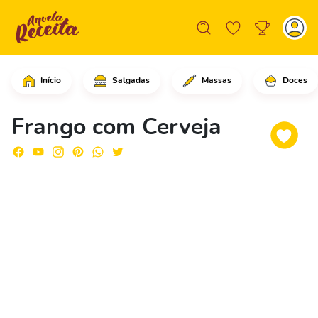
Início
Salgadas
Massas
Doces
Comece cortando um peito de frango ao
Frango com Cerveja