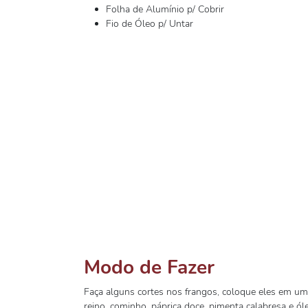
Folha de Alumínio p/ Cobrir
Fio de Óleo p/ Untar
Modo de Fazer
Faça alguns cortes nos frangos, coloque eles em uma
reino, cominho, páprica doce, pimenta calabresa e ól