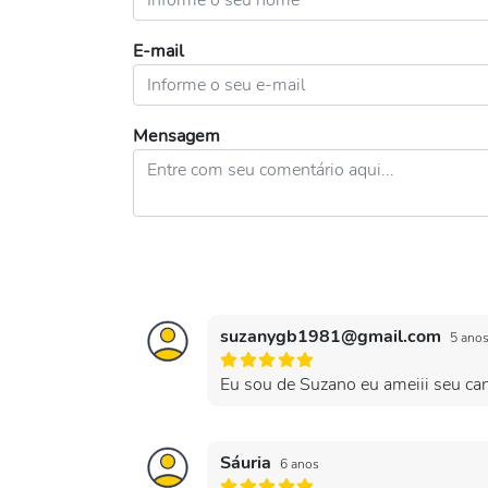
E-mail
Mensagem
suzanygb1981@gmail.com
5 ano
Eu sou de Suzano eu ameiii seu cana
Sáuria
6 anos