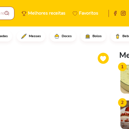
Melhores receitas
Favoritos
adas
Massas
Doces
Bolos
Beb
 frangos, coloque eles em uma
Me
1
2