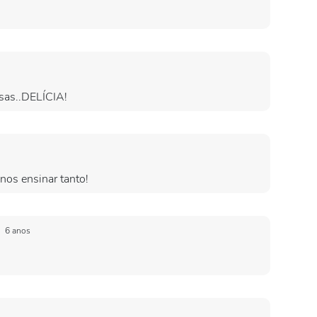
osas..DELÍCIA!
nos ensinar tanto!
a
6 anos