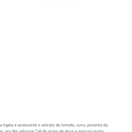
 tigela e acrescente o extrato de tomate, curry, pimenta do
eo, por fim adicione 1/4 de xícara de água e misture muito