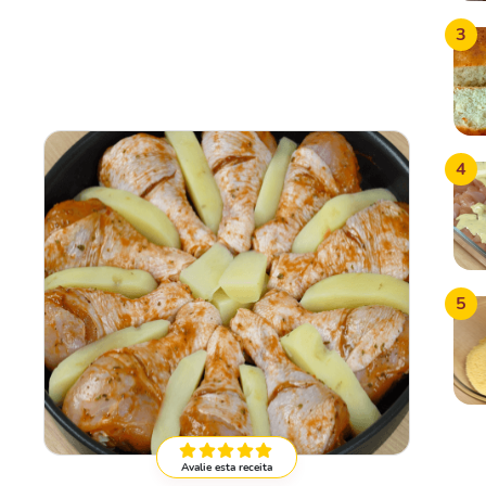
3
4
5
Avalie esta receita