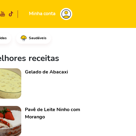
Minha conta
idas
Saudáveis
 tigela e acrescente o extrat
lhores receitas
Gelado de Abacaxi
Pavê de Leite Ninho com
Morango