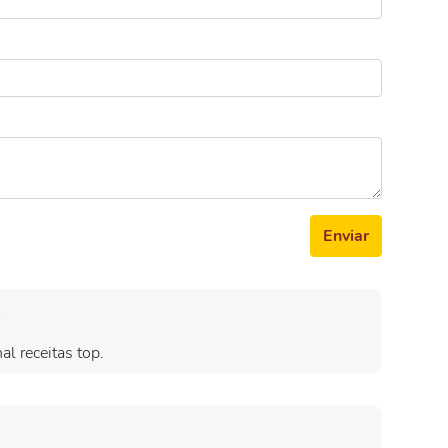
Enviar
s
l receitas top.