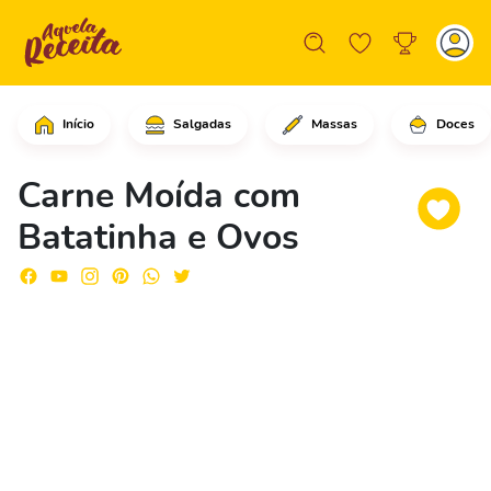
Início
Salgadas
Massas
Doces
Em uma frigideira grande, em fogo méd
Carne Moída com
Batatinha e Ovos