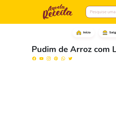
Início
Salg
Em uma panela, adicion
Pudim de Arroz com L