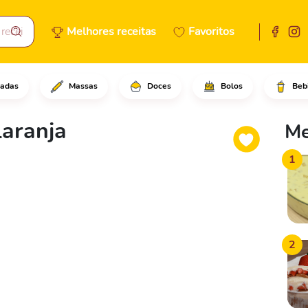
Melhores receitas
Favoritos
adas
Massas
Doces
Bolos
Beb
e o arroz, a água e misture.A
aranja
Me
1
2