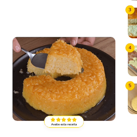
3
4
5
Avalie esta receita