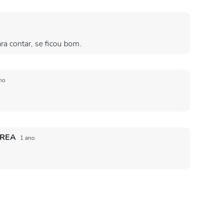
ra contar, se ficou bom.
no
RREA
1 ano