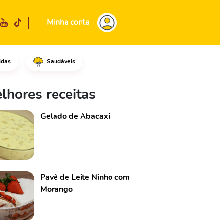
Minha conta
idas
Saudáveis
cenda o fogo em potência média
lhores receitas
Gelado de Abacaxi
Pavê de Leite Ninho com
Morango