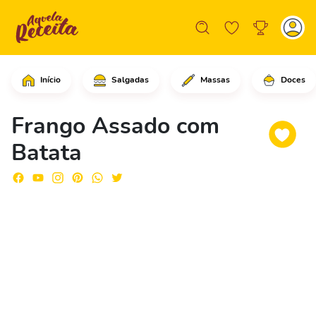
Início
Salgadas
Massas
Doces
Comece cortando o frango, retire as a
Frango Assado com
Batata