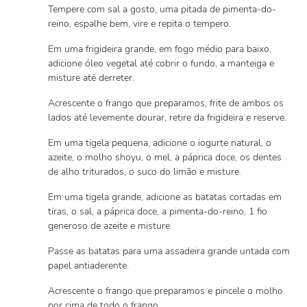
Tempere com sal a gosto, uma pitada de pimenta-do-
reino, espalhe bem, vire e repita o tempero.
Em uma frigideira grande, em fogo médio para baixo,
adicione óleo vegetal até cobrir o fundo, a manteiga e
misture até derreter.
Acrescente o frango que preparamos, frite de ambos os
lados até levemente dourar, retire da frigideira e reserve.
Em uma tigela pequena, adicione o iogurte natural, o
azeite, o molho shoyu, o mel, a páprica doce, os dentes
de alho triturados, o suco do limão e misture.
Em uma tigela grande, adicione as batatas cortadas em
tiras, o sal, a páprica doce, a pimenta-do-reino, 1 fio
generoso de azeite e misture.
Passe as batatas para uma assadeira grande untada com
papel antiaderente.
Acrescente o frango que preparamos e pincele o molho
por cima de todo o frango.