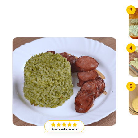
3
4
5
Avalie esta receita