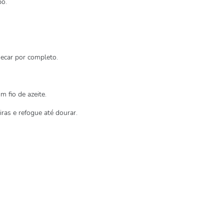
pó.
secar por completo.
m fio de azeite.
iras e refogue até dourar.