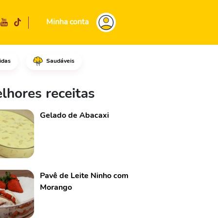
Minha conta
idas
Saudáveis
adicione um fio de óleo vegeta
lhores receitas
Gelado de Abacaxi
Pavê de Leite Ninho com
Morango