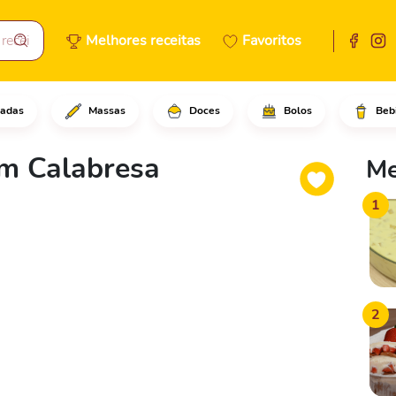
Melhores receitas
Favoritos
adas
Massas
Doces
Bolos
Beb
de, em fogo médio para baixo, 
om Calabresa
Me
1
2