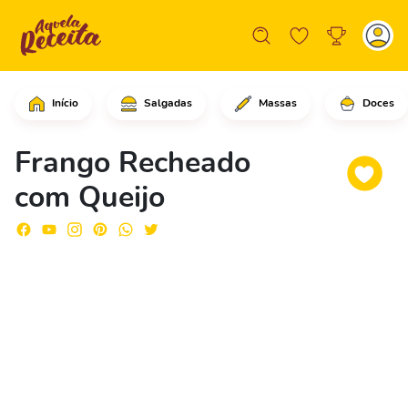
Início
Salgadas
Massas
Doces
Corte o peito de frango em filés, tra
Frango Recheado
com Queijo