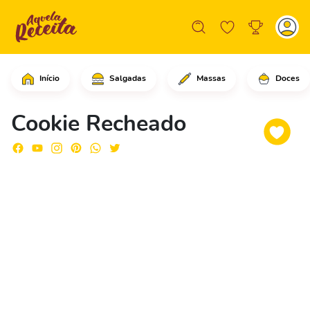
Início
Salgadas
Massas
Doces
Comece adicionando o chocolate derret
Cookie Recheado