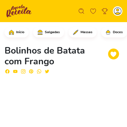
Início
Salgadas
Massas
Doces
Comece ralando as batatas com um ral
Bolinhos de Batata
com Frango