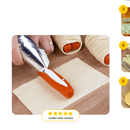
3
4
5
Avalie esta receita