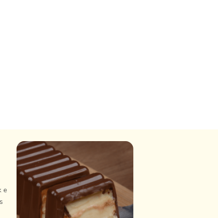
k e
s