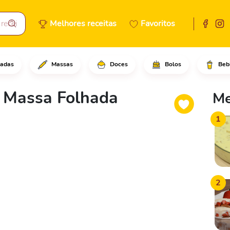
Melhores receitas
Favoritos
adas
Massas
Doces
Bolos
Beb
sichas com um corte superfici
 Massa Folhada
Me
1
2