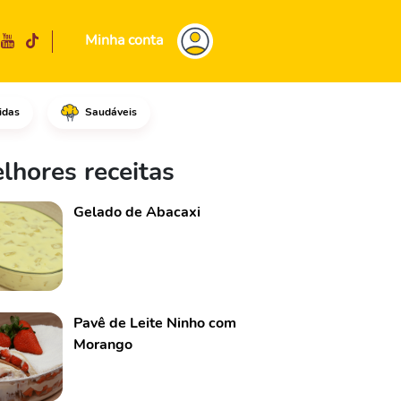
Minha conta
idas
Saudáveis
al ao meio.Em seguida, rechei
lhores receitas
Gelado de Abacaxi
Pavê de Leite Ninho com
Morango