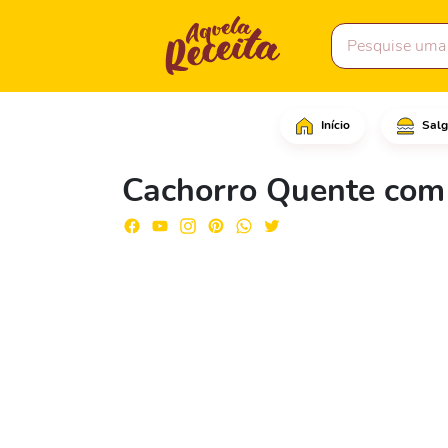
Início
Salg
Comece cortando as sal
Cachorro Quente com