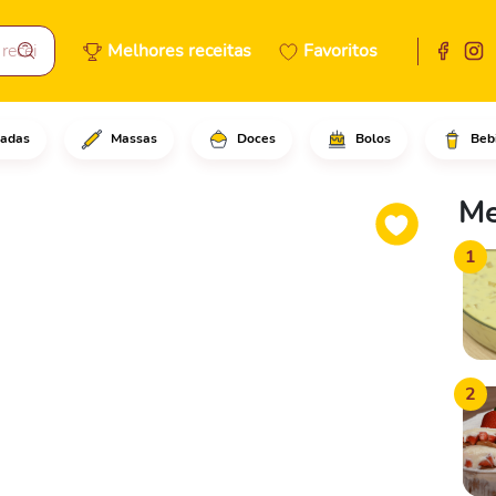
Melhores receitas
Favoritos
adas
Massas
Doces
Bolos
Beb
os ovos, o açúcar refinado, o
Me
1
2