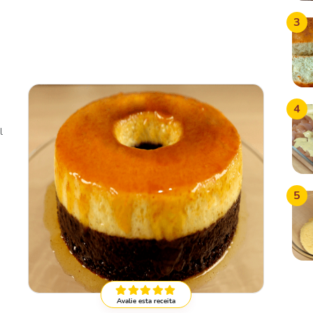
3
4
l
5
Avalie esta receita