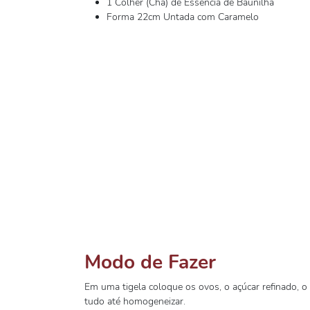
1 Colher (Chá) de Essência de Baunilha
Forma 22cm Untada com Caramelo
Modo de Fazer
Em uma tigela coloque os ovos, o açúcar refinado, o ó
tudo até homogeneizar.