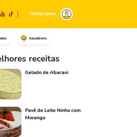
Minha conta
idas
Saudáveis
 óleo, o leite integral e pen
lhores receitas
Gelado de Abacaxi
Pavê de Leite Ninho com
Morango