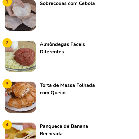
1
Sobrecoxas com Cebola
2
Almôndegas Fáceis
Diferentes
3
Torta de Massa Folhada
com Queijo
4
Panqueca de Banana
Recheada