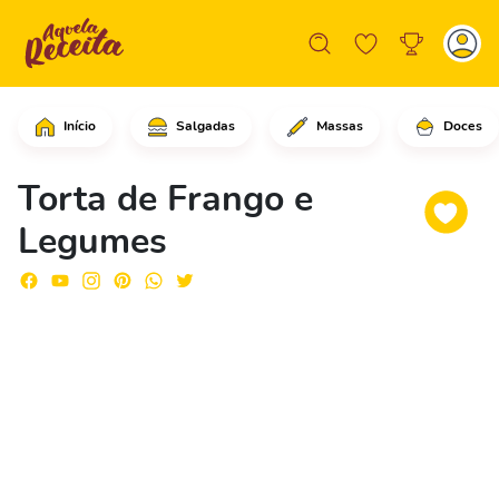
Início
Salgadas
Massas
Doces
Em uma panela elétrica, adicione o pe
Torta de Frango e
Legumes