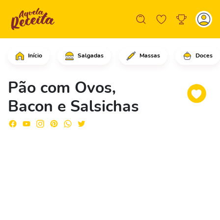
Início
Salgadas
Massas
Doces
Comece mergulhando as fatias de pão no
Pão com Ovos,
Bacon e Salsichas