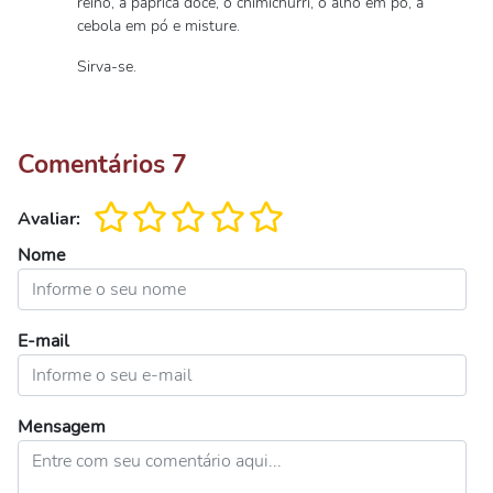
reino, a páprica doce, o chimichurri, o alho em pó, a
cebola em pó e misture.
Sirva-se.
Comentários
7
Avaliar:
Nome
E-mail
Mensagem