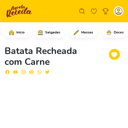
Início
Salgadas
Massas
Doces
Comece amassando as batatas em um for
Batata Recheada
com Carne