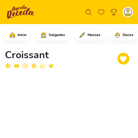
Início
Salgadas
Massas
Doces
Em uma tigela, coloque o leite, a águ
Croissant