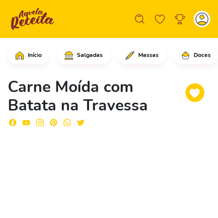
Início
Salgadas
Massas
Doces
Em um refratário médio, adicione o mo
Carne Moída com
Batata na Travessa