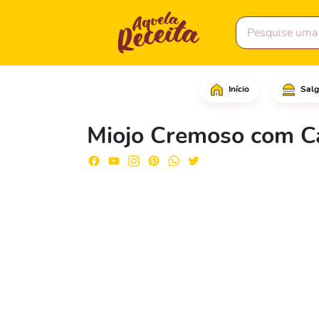
Início
Salg
Em uma frigideira gran
Miojo Cremoso com C