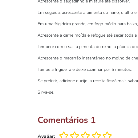
Acrescente o salgadinho e misture até dissolver.
Em seguida, acrescente a pimenta do reino, o alho e
Em uma frigideira grande, em fogo médio para baixo, 
Acrescente a carne moída e refogue até secar toda a
Tempere com o sal, a pimenta do reino, a páprica do
Acrescente o macarrão instantâneo no molho de chee
Tampe a frigideira e deixe cozinhar por 5 minutos.
Se preferir, adicione queijo, a receita ficará mais sab
Sirva-se.
Comentários
1
Avaliar: