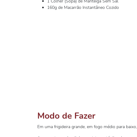
1 Colher (Sopa) de Manteiga Sem Sal
160g de Macarrão Instantâneo Cozido
Modo de Fazer
Em uma frigideira grande, em fogo médio para baixo, 