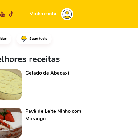
Minha conta
idas
Saudáveis
adicione o leite.Acrescente o 
lhores receitas
Gelado de Abacaxi
Pavê de Leite Ninho com
Morango