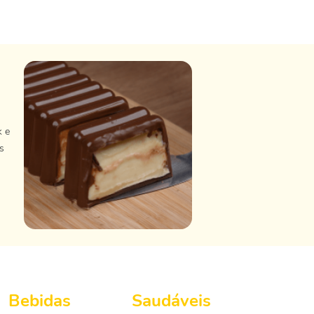
k e
s
Bebidas
Saudáveis