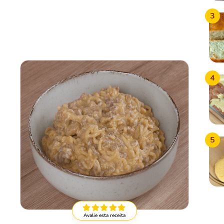
3
4
5
Avalie esta receita