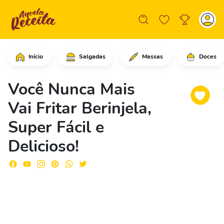
Início
Salgadas
Massas
Doces
Comece cortando as beringelas em rode
Você Nunca Mais
Vai Fritar Berinjela,
Super Fácil e
Delicioso!