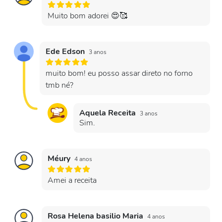
Muito bom adorei 😍🥰
Ede Edson
3 anos
muito bom! eu posso assar direto no forno
tmb né?
Aquela Receita
3 anos
Sim.
Méury
4 anos
Amei a receita
Rosa Helena basilio Maria
4 anos