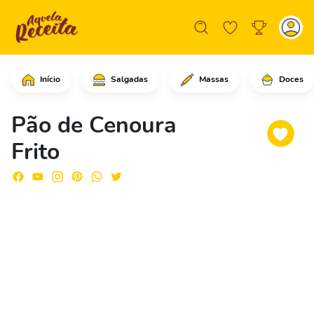
Início
Salgadas
Massas
Doces
Comece cortando as cenouras ao meio e
Pão de Cenoura
Frito