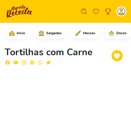
Início
Salgadas
Massas
Doces
Comece cortando uma tortilha de trigo
Tortilhas com Carne