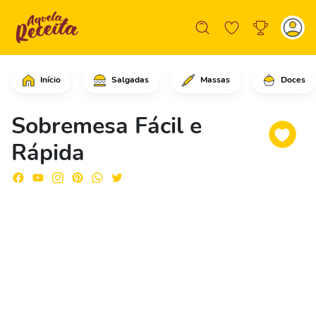
Início
Salgadas
Massas
Doces
Pique o chocolate e leve ao microonda
Sobremesa Fácil e
Rápida