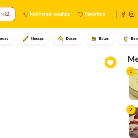
Melhores receitas
Favoritos
adas
Massas
Doces
Bolos
Beb
 o cream cheese e o creme de 
Me
1
2