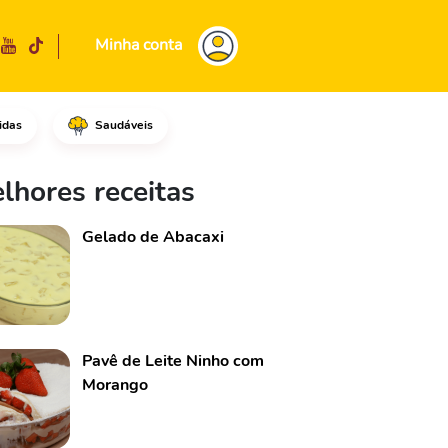
Minha conta
idas
Saudáveis
leite fresco, misture bem.Adi
lhores receitas
Gelado de Abacaxi
Pavê de Leite Ninho com
Morango