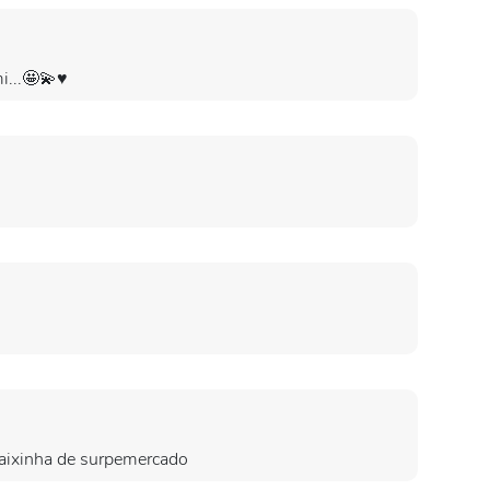
i...🤩💫♥️
caixinha de surpemercado