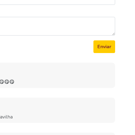
Enviar
r😋😋😋
ravilha