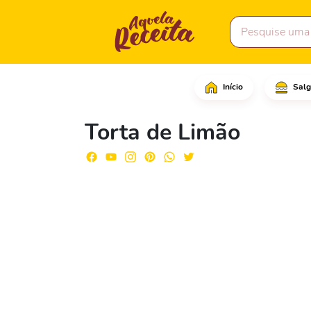
Início
Salg
Em uma tigela, coloque
Torta de Limão