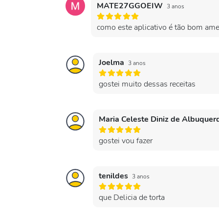
MATE27GGOEIW
3 anos
como este aplicativo é tão bom ame
Joelma
3 anos
gostei muito dessas receitas
Maria Celeste Diniz de Albuque
gostei vou fazer
tenildes
3 anos
que Delicia de torta