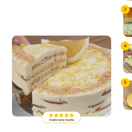
3
4
5
Avalie esta receita