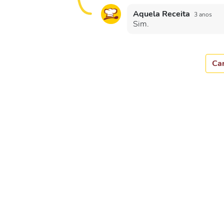
Aquela Receita
3 anos
Sim.
Car