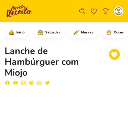
Início
Salgadas
Massas
Doces
Em uma frigideira grande, em fogo méd
Lanche de
Hambúrguer com
Miojo