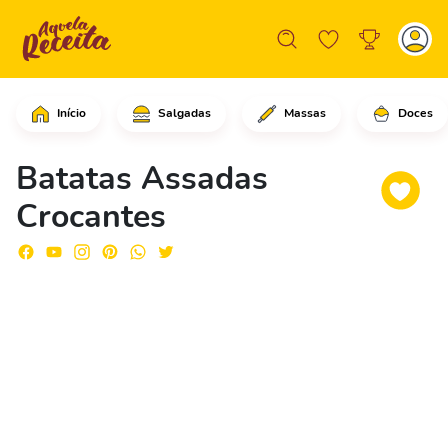
Início
Salgadas
Massas
Doces
Lave as batatas e não retire as casca
Batatas Assadas
Crocantes