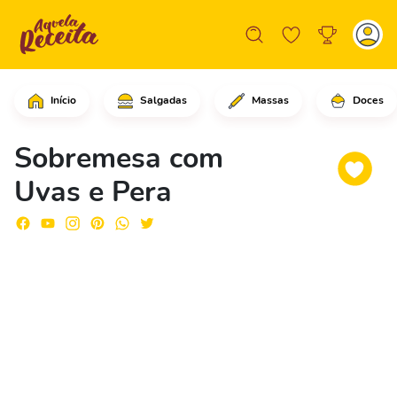
Início
Salgadas
Massas
Doces
Em uma frigideira grande com óleo veg
Sobremesa com
Uvas e Pera