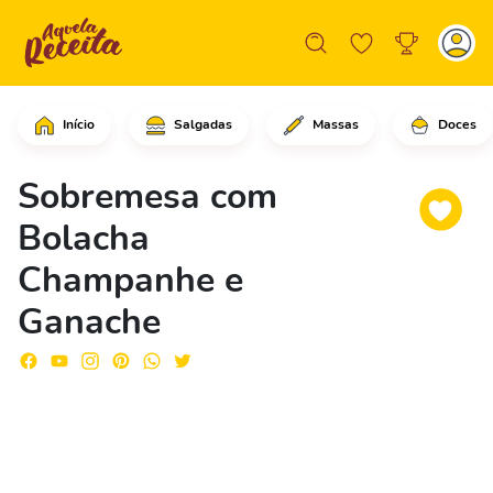
Início
Salgadas
Massas
Doces
Comece cortando os biscoitos champan
Sobremesa com
Bolacha
Champanhe e
Ganache