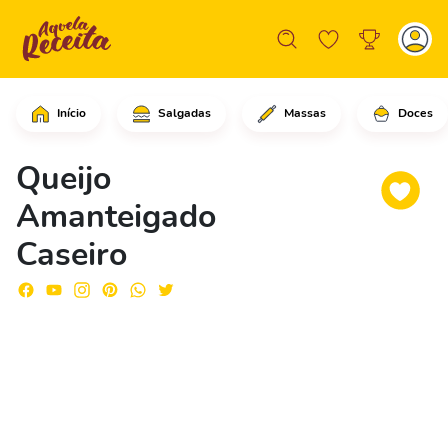
Início
Salgadas
Massas
Doces
Em uma panela média, em fogo médio pa
Queijo
Amanteigado
Caseiro