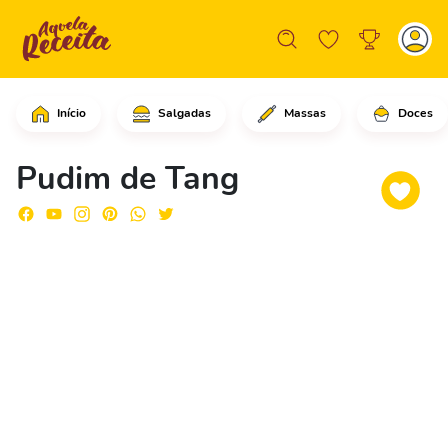
Início
Salgadas
Massas
Doces
No liquidificador coloque o leite con
Pudim de Tang