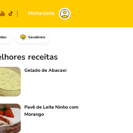
Minha conta
idas
Saudáveis
mando 2 círculos.Em seguida, 
lhores receitas
Gelado de Abacaxi
Pavê de Leite Ninho com
Morango