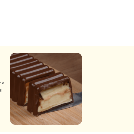
k e
s