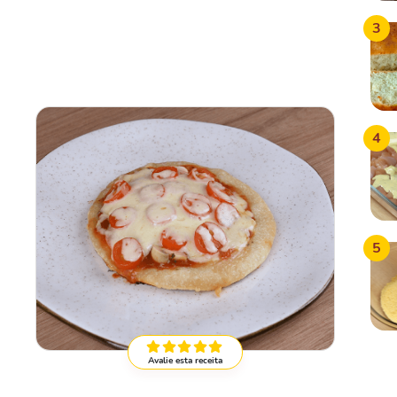
3
4
5
Avalie esta receita