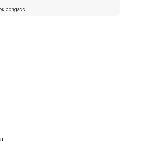
 ok obrigado
...