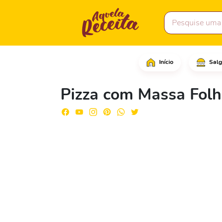
Início
Salg
Comece marcando a mas
Pizza com Massa Folh