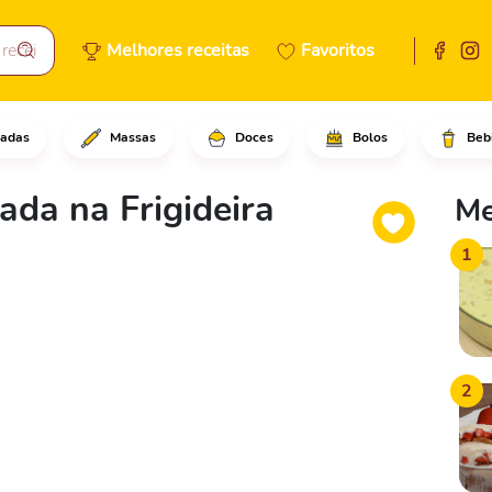
Melhores receitas
Favoritos
adas
Massas
Doces
Bolos
Beb
sa folhada com uma tigela for
ada na Frigideira
Me
1
2