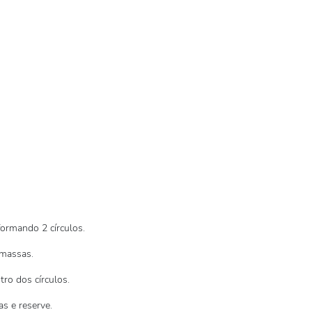
ormando 2 círculos.
 massas.
ro dos círculos.
as e reserve.