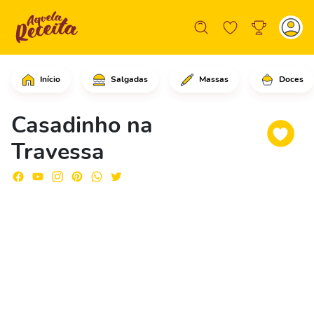
Início
Salgadas
Massas
Doces
Em uma panela coloque o leite condens
Casadinho na
Travessa