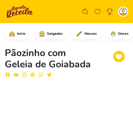
Início
Salgadas
Massas
Doces
Em uma tigela, comece colocando o le
Pãozinho com
Geleia de Goiabada