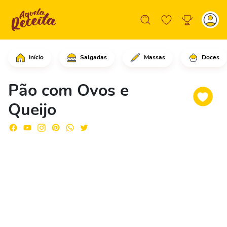
Início
Salgadas
Massas
Doces
Comece ralando o queijo mussarela e r
Pão com Ovos e
Queijo