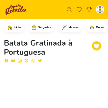
Início
Salgadas
Massas
Doces
Em uma frigideira, coloque a manteiga
Batata Gratinada à
Portuguesa