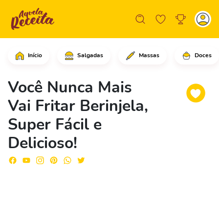
Início
Salgadas
Massas
Doces
Comece cortando as beringelas em rode
Você Nunca Mais
Vai Fritar Berinjela,
Super Fácil e
Delicioso!