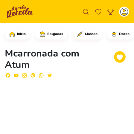
Início
Salgadas
Massas
Doces
Em uma panela grande, coloque o maca
Mcarronada com
Atum