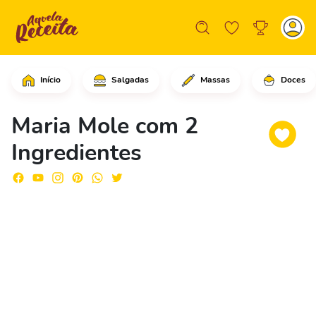
Início
Salgadas
Massas
Doces
Coloque a gelatina já hidratada na ba
Maria Mole com 2
Ingredientes