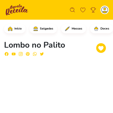
Início
Salgadas
Massas
Doces
Comece cortando o pedaço de lombo em 
Lombo no Palito